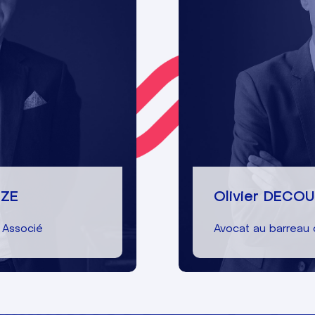
IZE
Olivier DECO
 Associé
Avocat au barreau 
01 83 64 00 72
CIZE
Écrire à Olivier D
IZE
Olivier DECO
En savoir plus
 Associé
Avocat au barreau 