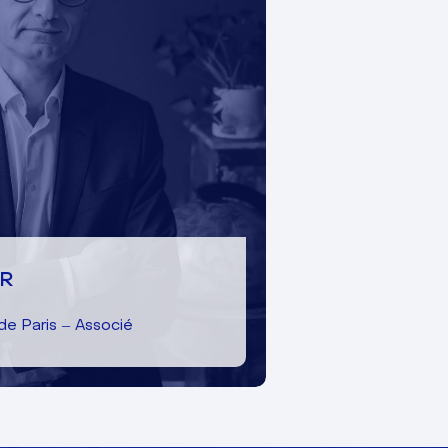
UR
de Paris – Associé
ecour
UR
de Paris – Associé