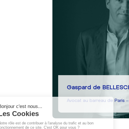
Gaspard de BELLESC
Avocat au barreau de Paris –
01 85 15 52 47
Écrire à Gaspard de BELLES
Gaspard de BELLESC
En savoir plus
Avocat au barreau de Paris –