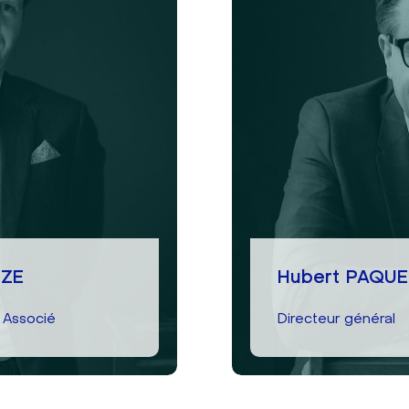
IZE
Hubert PAQ
 Associé
Directeur général
01 85 15 52 47
CIZE
Écrire à Hubert P
IZE
Hubert PAQUE
En savoir plus
 Associé
Directeur général