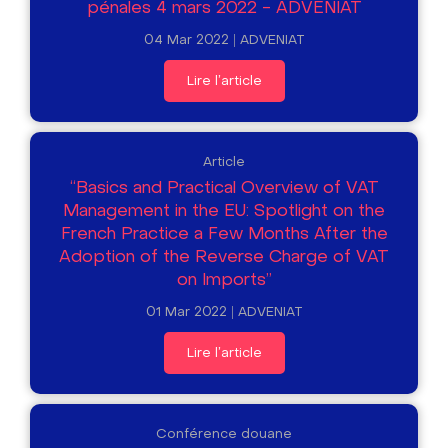
pénales 4 mars 2022 - ADVENIAT
04 Mar 2022
ADVENIAT
Lire l'article
Article
“Basics and Practical Overview of VAT
Management in the EU: Spotlight on the
French Practice a Few Months After the
Adoption of the Reverse Charge of VAT
on Imports”
01 Mar 2022
ADVENIAT
Lire l'article
Conférence douane