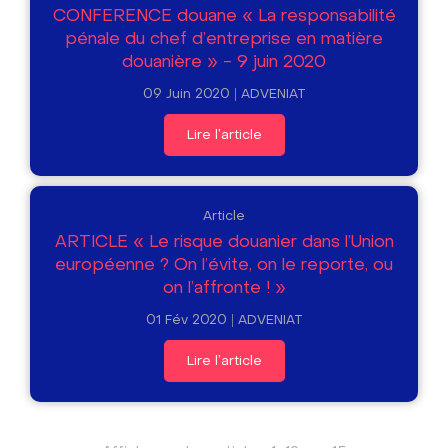
CONFERENCE douane « La responsabilité
pénale du chef d’entreprise en matière
douanière » - 9 juin 2020
09 Juin 2020
ADVENIAT
Lire l'article
Article
ARTICLE « Le risque douanier dans l'Union
européenne ? On l'évite, on le reporte, ou
on l'affronte ! »
01 Fév 2020
ADVENIAT
Lire l'article