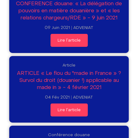
CONFERENCE douane: « La délégation de
pouvoirs en matière douanière » et « les
relations chargeurs/RDE » - 9 juin 2021
09 Juin 2021
ADVENIAT
Lire l'article
Article
ARTICLE « Le flou du "made in France » ?
Survol du droit (douanier !) applicable au
made in » - 4 février 2021
04 Fév 2021
ADVENIAT
Lire l'article
Conférence douane