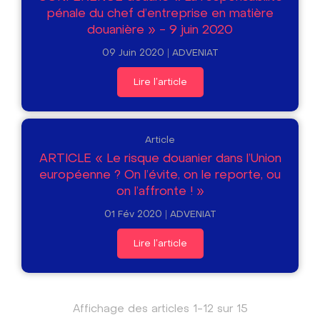
pénale du chef d’entreprise en matière
douanière » - 9 juin 2020
09 Juin 2020
ADVENIAT
Lire l'article
Article
ARTICLE « Le risque douanier dans l'Union
européenne ? On l'évite, on le reporte, ou
on l'affronte ! »
01 Fév 2020
ADVENIAT
Lire l'article
Affichage des articles 1-12 sur 15