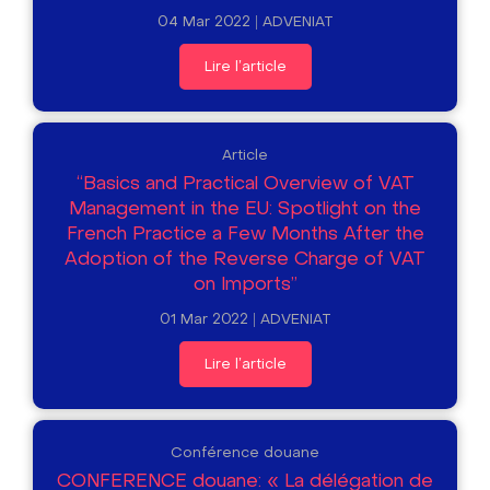
04 Mar 2022
ADVENIAT
Lire l'article
Article
“Basics and Practical Overview of VAT
Management in the EU: Spotlight on the
French Practice a Few Months After the
Adoption of the Reverse Charge of VAT
on Imports”
01 Mar 2022
ADVENIAT
Lire l'article
Conférence douane
CONFERENCE douane: « La délégation de