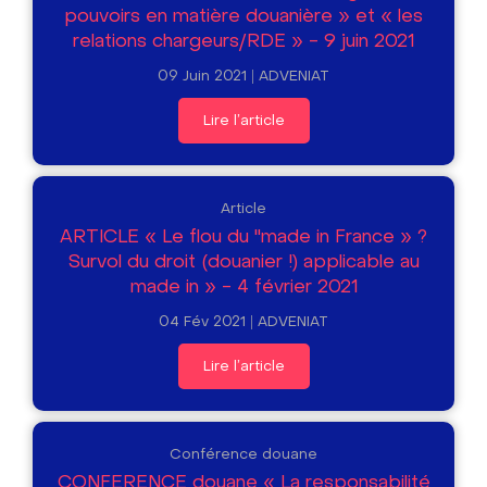
pouvoirs en matière douanière » et « les
relations chargeurs/RDE » - 9 juin 2021
09 Juin 2021
ADVENIAT
Lire l'article
Article
ARTICLE « Le flou du "made in France » ?
Survol du droit (douanier !) applicable au
made in » - 4 février 2021
04 Fév 2021
ADVENIAT
Lire l'article
Conférence douane
CONFERENCE douane « La responsabilité