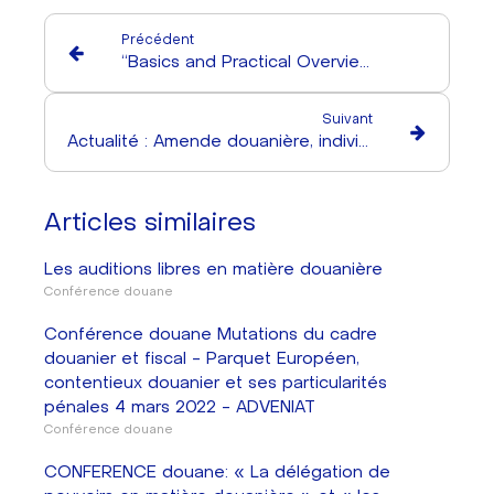
Précédent
“Basics and Practical Overview of VAT Management in the EU: Spotlight on the French Practice a Few Months After the Adoption of the Reverse Charge of VAT on Imports”
Suivant
Actualité : Amende douanière, individualisation et modulation de la peine
Articles similaires
Les auditions libres en matière douanière
Conférence douane
Conférence douane Mutations du cadre
douanier et fiscal - Parquet Européen,
contentieux douanier et ses particularités
pénales 4 mars 2022 - ADVENIAT
Conférence douane
CONFERENCE douane: « La délégation de